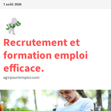
Passer
7 août 2026
au
contenu
Recrutement et
formation emploi
efficace.
agirpourlemploi.com