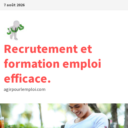
Passer
7 août 2026
au
contenu
Recrutement et
formation emploi
efficace.
agirpourlemploi.com