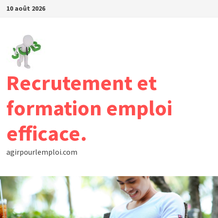
Passer
10 août 2026
au
contenu
Recrutement et
formation emploi
efficace.
agirpourlemploi.com