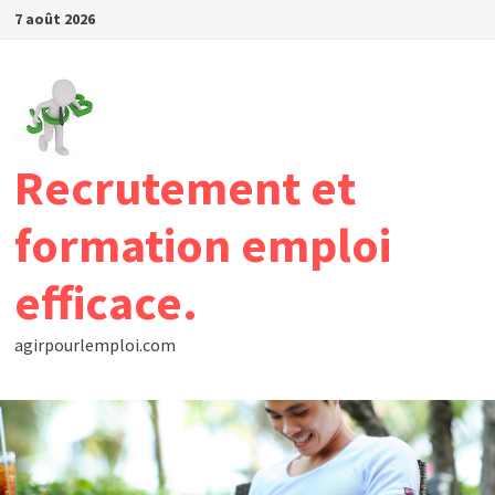
Passer
7 août 2026
au
contenu
Recrutement et
formation emploi
efficace.
agirpourlemploi.com