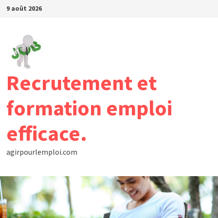
Passer
9 août 2026
au
contenu
Recrutement et
formation emploi
efficace.
agirpourlemploi.com