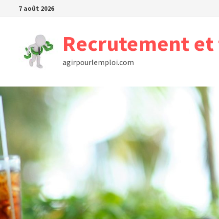
Passer
7 août 2026
au
contenu
Recrutement et 
agirpourlemploi.com