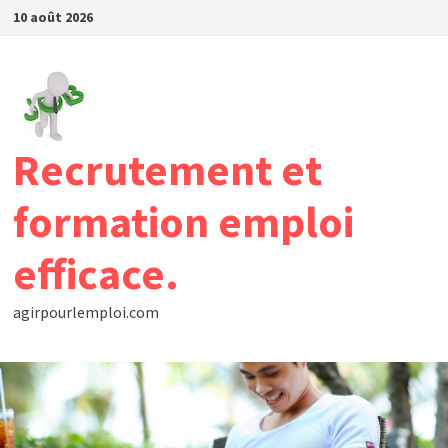
Passer
10 août 2026
au
contenu
Recrutement et
formation emploi
efficace.
agirpourlemploi.com