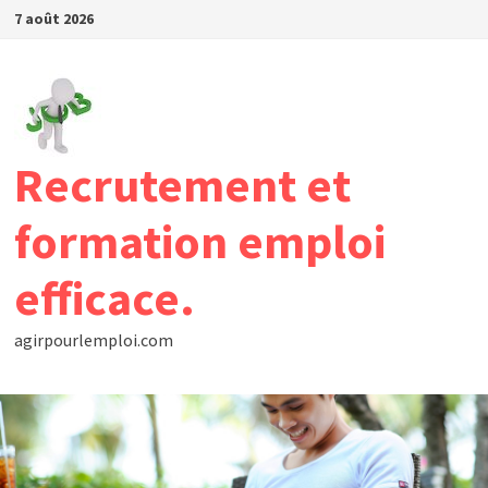
Passer
7 août 2026
au
contenu
Recrutement et
formation emploi
efficace.
agirpourlemploi.com