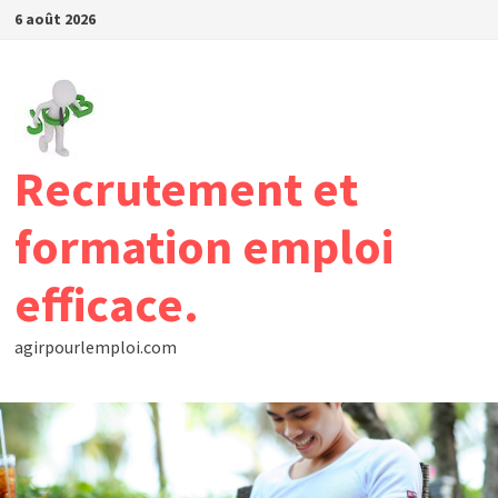
Passer
6 août 2026
au
contenu
Recrutement et
formation emploi
efficace.
agirpourlemploi.com