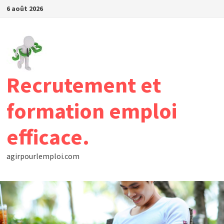
Passer
6 août 2026
au
contenu
Recrutement et
formation emploi
efficace.
agirpourlemploi.com