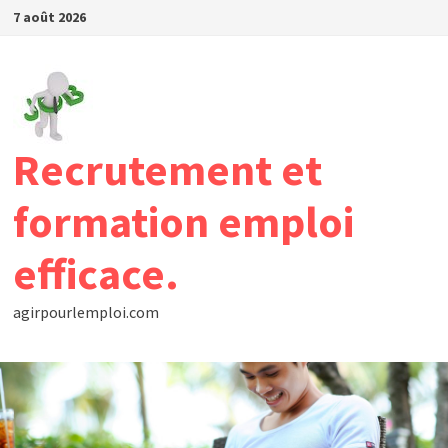
Passer
7 août 2026
au
contenu
Recrutement et
formation emploi
efficace.
agirpourlemploi.com