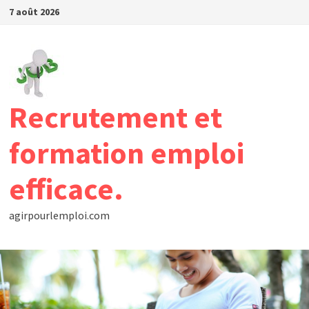
Passer
7 août 2026
au
contenu
Recrutement et
formation emploi
efficace.
agirpourlemploi.com