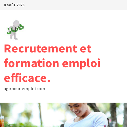
Passer
8 août 2026
au
contenu
Recrutement et
formation emploi
efficace.
agirpourlemploi.com