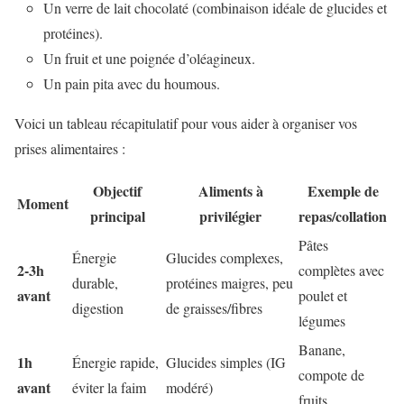
Un verre de lait chocolaté (combinaison idéale de glucides et
protéines).
Un fruit et une poignée d’oléagineux.
Un pain pita avec du houmous.
Voici un tableau récapitulatif pour vous aider à organiser vos
prises alimentaires :
Objectif
Aliments à
Exemple de
Moment
principal
privilégier
repas/collation
Pâtes
Énergie
Glucides complexes,
2-3h
complètes avec
durable,
protéines maigres, peu
avant
poulet et
digestion
de graisses/fibres
légumes
Banane,
1h
Énergie rapide,
Glucides simples (IG
compote de
avant
éviter la faim
modéré)
fruits