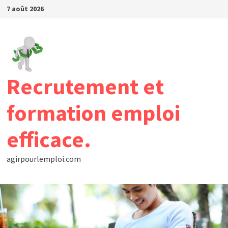
Passer
7 août 2026
au
contenu
Recrutement et
formation emploi
efficace.
agirpourlemploi.com