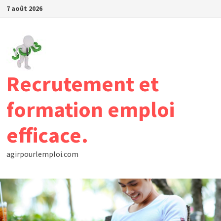
Passer
7 août 2026
au
contenu
Recrutement et
formation emploi
efficace.
agirpourlemploi.com