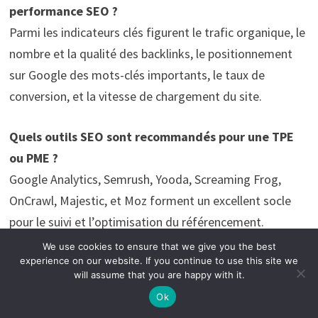
performance SEO ?
Parmi les indicateurs clés figurent le trafic organique, le
nombre et la qualité des backlinks, le positionnement
sur Google des mots-clés importants, le taux de
conversion, et la vitesse de chargement du site.
Quels outils SEO sont recommandés pour une TPE
ou PME ?
Google Analytics, Semrush, Yooda, Screaming Frog,
OnCrawl, Majestic, et Moz forment un excellent socle
pour le suivi et l’optimisation du référencement.
We use cookies to ensure that we give you the best
Comment valoriser la marque employeur pour
experience on our website. If you continue to use this site we
will assume that you are happy with it.
attirer un référenceur compétent ?
Ok
Il convient de communiquer clairement sur les valeurs