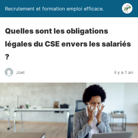
Recrutement et formation emploi efficace.
Quelles sont les obligations
légales du CSE envers les salariés
?
Joel
il y a 1 an