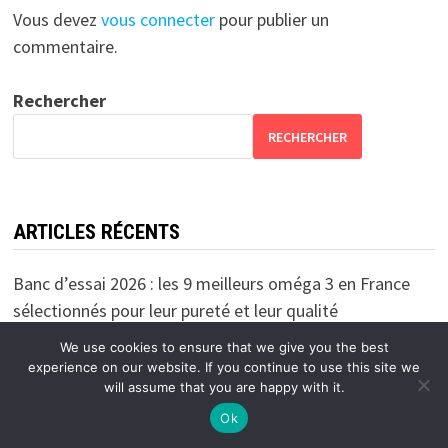
Vous devez
vous connecter
pour publier un
commentaire.
Rechercher
RECHERCHER
ARTICLES RÉCENTS
Banc d’essai 2026 : les 9 meilleurs oméga 3 en France
sélectionnés pour leur pureté et leur qualité
Déléguez la gestion de vos appels à un service de
We use cookies to ensure that we give you the best
experience on our website. If you continue to use this site we
télésecrétariat professionnel
will assume that you are happy with it.
Comment appliquer les normes construction court de
Ok
tennis en pente ?