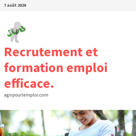
Passer
7 août 2026
au
contenu
Recrutement et
formation emploi
efficace.
agirpourlemploi.com