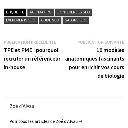
ÉTIQUETTÉ
AGENDA PRO
CONFÉRENCES SEO
ÉVÉNEMENTS SEO
GUIDE SEO
SALONS SEO
Navigation
Publication
P
PUBLICATION PRÉCÉDENTE
PUBLICATION SUIVANTE
précédente :
s
TPE et PME : pourquoi
10 modèles
de
recruter un référenceur
anatomiques fascinants
l’article
in-house
pour enrichir vos cours
de biologie
Zoé d'Alvau
Voir tous les articles de Zoé d'Alvau →